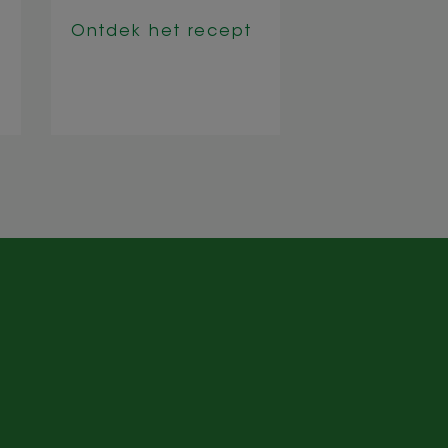
Ontdek het 
Ontdek het recept