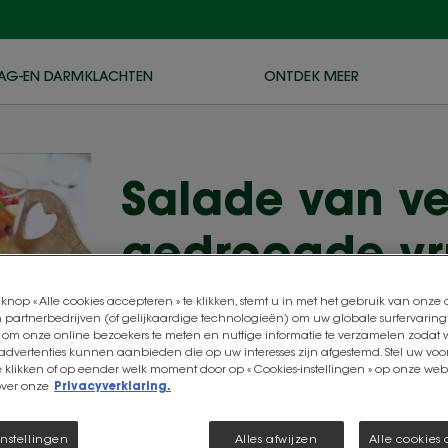
AG-EN DARMKLACHTEN
ONTDEK MEER
Salade van ve
gedroogde vr
knop « Alle cookies accepteren » te klikken, stemt u in met het gebruik van onze
 partnerbedrijven (of gelijkaardige technologieën) om uw globale surfervaring
Mo
 om onze online bezoekers te meten en nuttige informatie te verzamelen zodat w
Dessert
 advertenties kunnen aanbieden die op uw interesses zijn afgestemd. Stel uw voo
Ge
e klikken of op eender welk moment door op « Cookies-instellingen » op onze websi
over onze
Privacyverklaring.
Aantal porties:
4
Be
instellingen
Alles afwijzen
Alle cookies