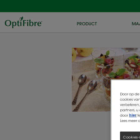
PRODUCT
MA
Door op de 
cookies van
verbeteren,
partners, u
door
hier
t
Lees meer 
Cookies-