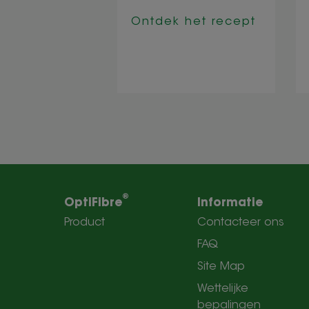
maten en
carpone
Ontdek het recept
 het recept
®
OptiFibre
Informatie
Product
Contacteer ons
FAQ
Site Map
Wettelijke
bepalingen