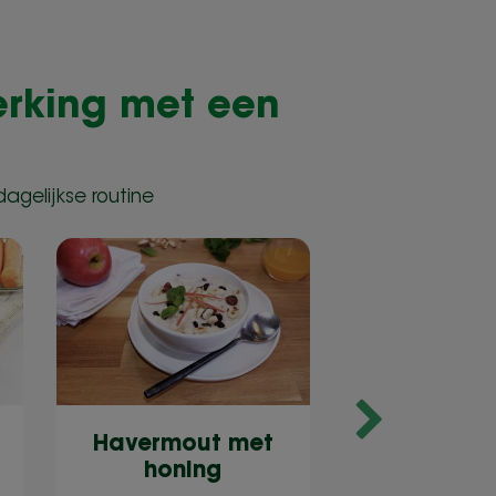
erking met een
agelijkse routine
Smoothi
Havermout met
banaan en
honing