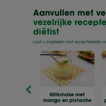
Aanvullen met vez
vezelrijke recep
diëtist
Laat u inspireren met receptideeën 
Milkshake met
lade van
mango en pistache
rdbeien,