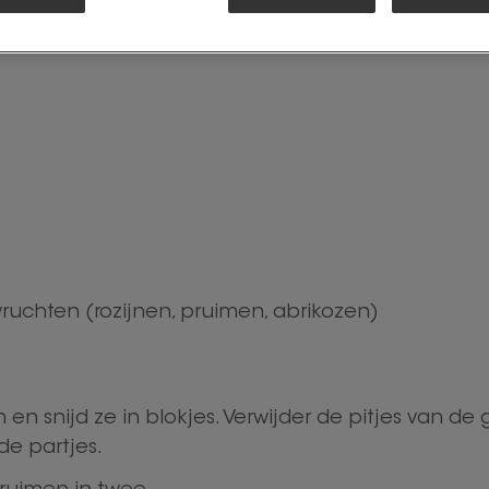
Af
ruchten (rozijnen, pruimen, abrikozen)
n snijd ze in blokjes. Verwijder de pitjes van de 
de partjes.