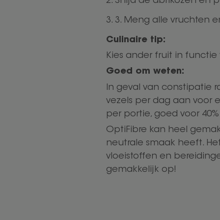
Snijd de abrikozen en p
3. Meng alle vruchten en
Culinaire tip:
Kies ander fruit in functi
Goed om weten:
In geval van constipatie
vezels per dag aan voor e
per portie, goed voor 40
OptiFibre kan heel gemakk
neutrale smaak heeft. H
vloeistoffen en bereidinge
gemakkelijk op!