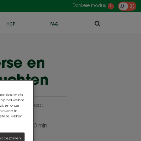
Donkere modus
i
HCP
FAQ
rse en
uchten
 cookies en de
 op het web te
eilijkheidsgraad:
ij, en onze
rkeuren in
makkelijk
te te klikken.
reidingstijd:
30 min
 accepteren