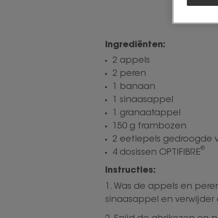
Ingrediënten:
2 appels
2 peren
1 banaan
1 sinaasappel
1 granaatappel
150 g frambozen
2 eetlepels gedroogde v
®
4 dosissen OPTIFIBRE
Instructies:
Was de appels en peren e
sinaasappel en verwijder 